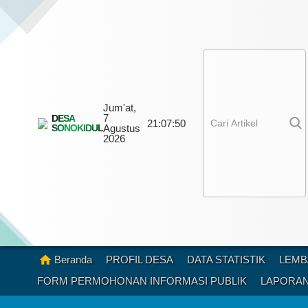
Jum'at,
7
DESA
21:
07:
51
SONOKIDUL
Agustus
2026
Beranda
PROFIL DESA
DATA STATISTIK
LEMB
FORM PERMOHONAN INFORMASI PUBLIK
LAPORAN