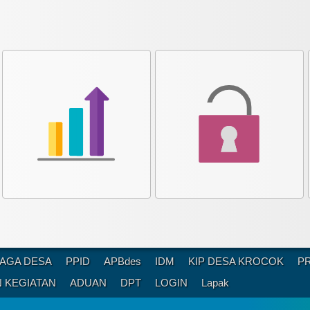
AGA DESA
PPID
APBdes
IDM
KIP DESA KROCOK
P
 KEGIATAN
ADUAN
DPT
LOGIN
Lapak