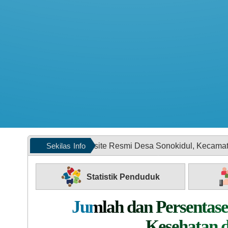
Sekilas
Info
ng di Website Resmi Desa Sonokidul, Kecamatan Kunduran, Ka
Statistik Penduduk
Jumlah dan Persentas
Kesehatan d