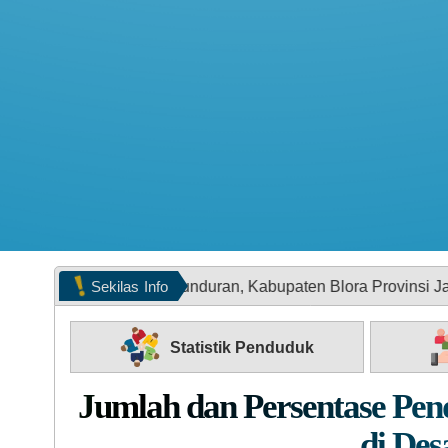
Sekilas
Info
camatan Kunduran, Kabupaten Blora Provinsi Jawa Tengah
Statistik Penduduk
Jumlah dan Persentase Pe
di Des