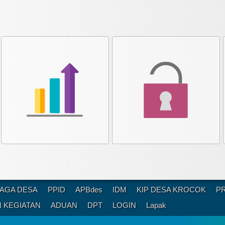
AGA DESA
PPID
APBdes
IDM
KIP DESA KROCOK
P
 KEGIATAN
ADUAN
DPT
LOGIN
Lapak