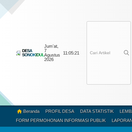
Jum'at,
7
DESA
11:
05:
23
SONOKIDUL
Agustus
2026
Beranda
PROFIL DESA
DATA STATISTIK
LEMB
FORM PERMOHONAN INFORMASI PUBLIK
LAPORAN